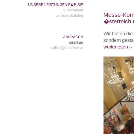
UNSERE LEISTUNGEN F�R SIE
> Download
Messe-Kompl
Leistungskatalog
�sterreich
Wir bieten di
ANFRAGEN
sondern gesta
direkt an
weiterlesen »
> office@decotime.at