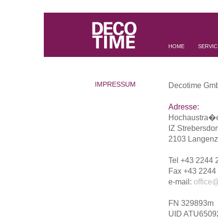
HOME
SERVIC
IMPRESSUM
Decotime Gm
Adresse:
Hochaustra�
IZ Strebersdor
2103 Langenze
Tel +43 2244 
Fax +43 2244
e-mail:
office
FN 329893m
UID ATU6509