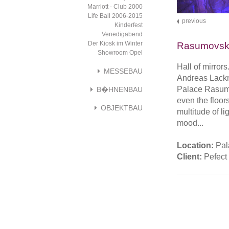
Marriott - Club 2000
Life Ball 2006-2015
previous
Kinderfest
Venedigabend
Der Kiosk im Winter
Rasumovsk
Showroom Opel
Hall of mirror
MESSEBAU
Andreas Lackne
Palace Rasumo
B�HNENBAU
even the floor
OBJEKTBAU
multitude of l
mood...
Location:
Pal
Client:
Pefect