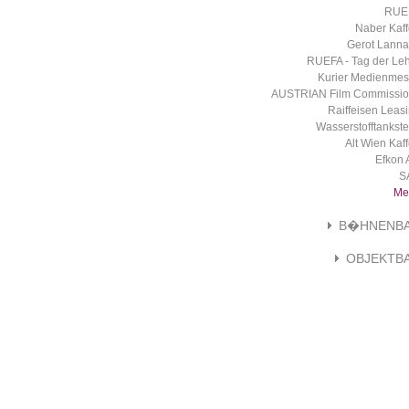
RUE
Naber Kaf
Gerot Lann
RUEFA - Tag der Le
Kurier Medienme
AUSTRIAN Film Commissio
Raiffeisen Leas
Wasserstofftankste
Alt Wien Kaf
Efkon
S
Me
B�HNENB
OBJEKTB