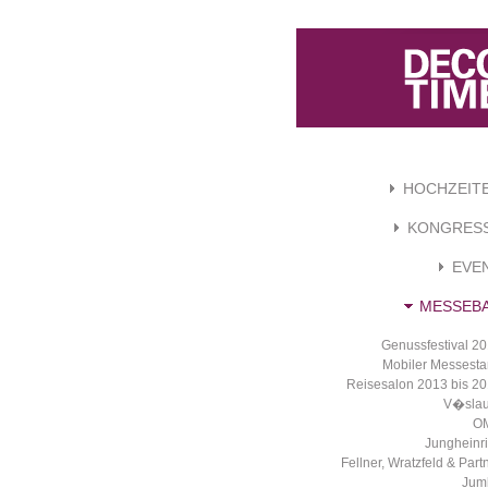
HOCHZEIT
KONGRES
EVE
MESSEB
Genussfestival 2
Mobiler Messest
Reisesalon 2013 bis 2
V�slau
O
Jungheinr
Fellner, Wratzfeld & Part
Jum