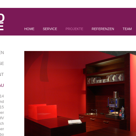
HOME
SERVICE
PROJEKTE
REFERENZEN
TEAM
EN
SE
NT
AU
014
and
015
er
MV
ich
ner
bo