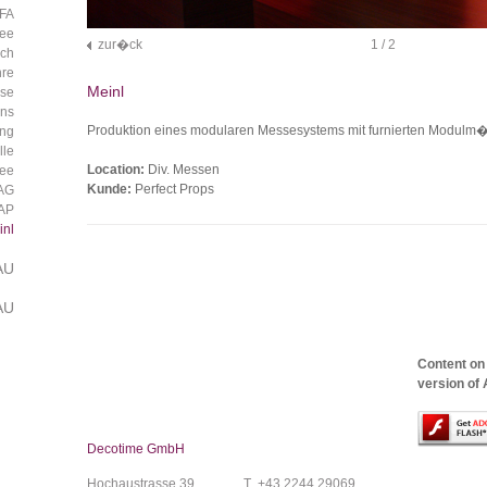
FA
fee
zur�ck
1
/ 2
ach
hre
Meinl
sse
ns
Produktion eines modularen Messesystems mit furnierten Modulm�
ing
lle
Location:
Div. Messen
fee
Kunde:
Perfect Props
 AG
AP
inl
AU
AU
Content on
version of 
Decotime GmbH
Hochaustrasse 39
T
+43 2244 29069