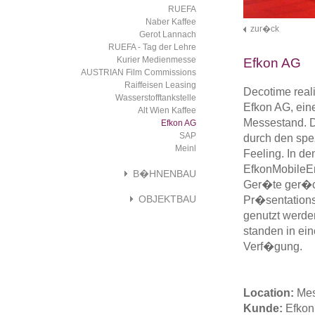
RUEFA
Naber Kaffee
zur�ck
Gerot Lannach
RUEFA - Tag der Lehre
Kurier Medienmesse
Efkon AG
AUSTRIAN Film Commissions
Raiffeisen Leasing
Decotime reali
Wasserstofftankstelle
Efkon AG, ein
Alt Wien Kaffee
Messestand. D
Efkon AG
SAP
durch den spe
Meinl
Feeling. In d
EfkonMobileE
B�HNENBAU
Ger�te ger�ck
OBJEKTBAU
Pr�sentations
genutzt werde
standen in ei
Verf�gung.
Location:
Mes
Kunde:
Efkon